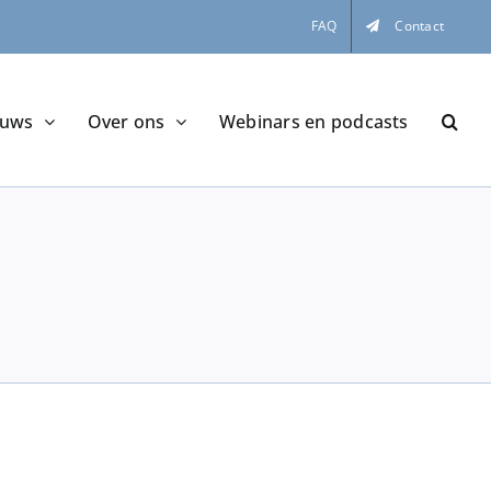
FAQ
Contact
euws
Over ons
Webinars en podcasts