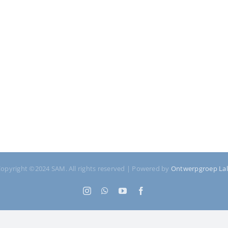
opyright ©2024 SAM. All rights reserved | Powered by
Ontwerpgroep La
Instagram
WhatsApp
YouTube
Facebook