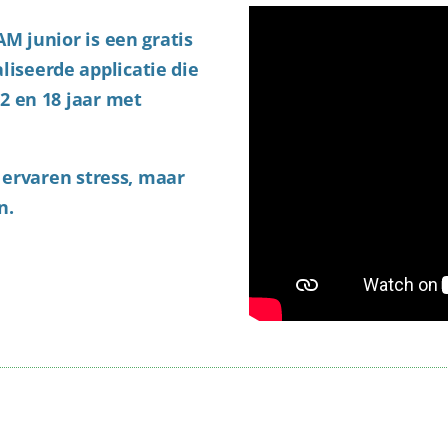
M junior is een gratis
iseerde applicatie die
12 en 18 jaar met
e ervaren stress, maar
n.