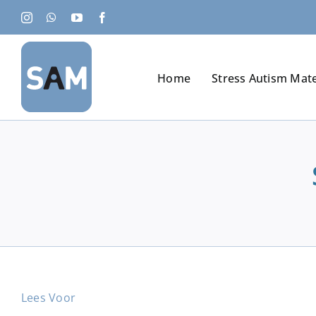
Ga
Instagram
WhatsApp
YouTube
Facebook
naar
inhoud
Home
Stress Autism Mat
Lees Voor