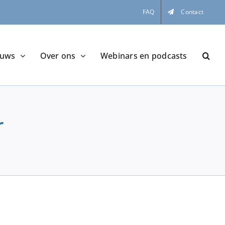
FAQ
Contact
euws
Over ons
Webinars en podcasts
r