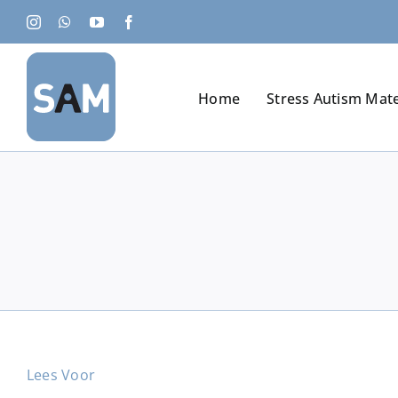
Ga
Instagram
WhatsApp
YouTube
Facebook
naar
inhoud
Home
Stress Autism Mat
Lees Voor