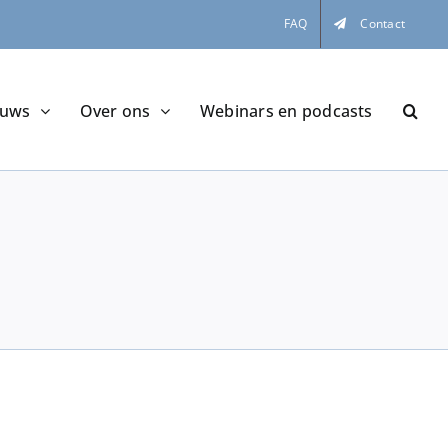
FAQ
Contact
euws
Over ons
Webinars en podcasts