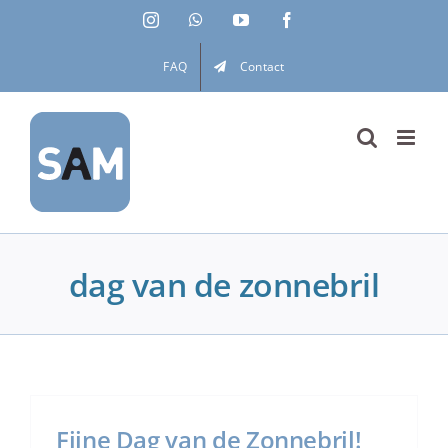
Ga
Instagram
WhatsApp
YouTube
Facebook
naar
inhoud
FAQ
Contact
dag van de zonnebril
Fijne Dag van de Zonnebril!