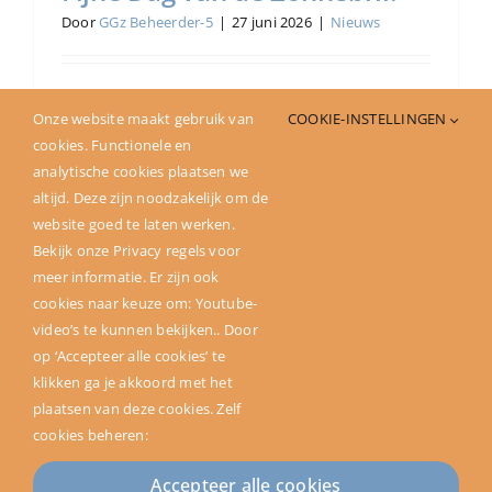
Door
GGz Beheerder-5
|
27 juni 2026
|
Nieuws
Vandaag is het de Internationale Dag van
Onze website maakt gebruik van
COOKIE-INSTELLINGEN
de Zonnebril. Ja
[...]
cookies. Functionele en
analytische cookies plaatsen we
Lees meer
altijd. Deze zijn noodzakelijk om de
website goed te laten werken.
Bekijk onze Privacy regels voor
meer informatie. Er zijn ook
cookies naar keuze om: Youtube-
video’s te kunnen bekijken.. Door
op ‘Accepteer alle cookies’ te
klikken ga je akkoord met het
plaatsen van deze cookies. Zelf
cookies beheren:
Copyright ©2024 SAM. All rights reserved | Powered by
Accepteer alle cookies
Ontwerpgroep Lale