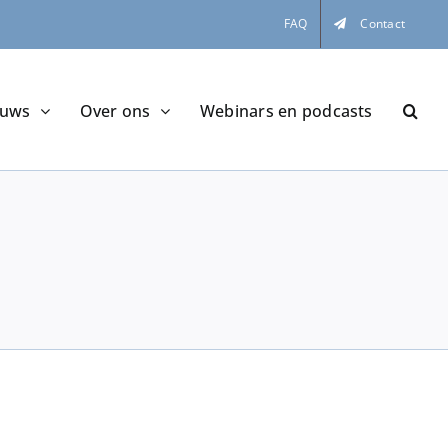
FAQ
Contact
euws
Over ons
Webinars en podcasts