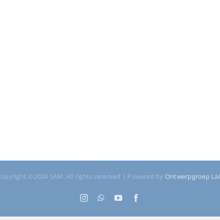
opyright ©2024 SAM. All rights reserved | Powered by
Ontwerpgroep La
Instagram
WhatsApp
YouTube
Facebook