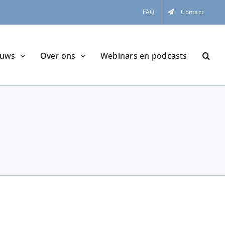
FAQ
Contact
euws
Over ons
Webinars en podcasts