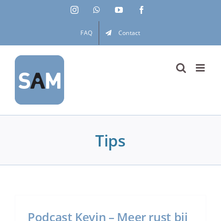
Ga
Instagram
WhatsApp
YouTube
Facebook
naar
inhoud
FAQ
Contact
Tips
Podcast Kevin – Meer rust bij