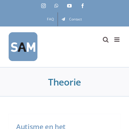
Ga
Instagram
WhatsApp
YouTube
Facebook
naar
inhoud
FAQ
Contact
Theorie
Autisme en het