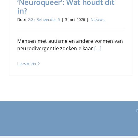
‘Neuroqueer’: Wat houdt dit
in?
Door
GGz Beheerder-5
|
3 mei 2026
|
Nieuws
Mensen met autisme en andere vormen van
neurodivergentie zoeken elkaar
[...]
Lees meer
C