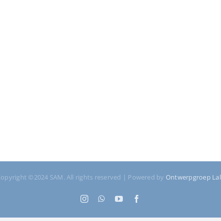
opyright ©2024 SAM. All rights reserved | Powered by
Ontwerpgroep La
Instagram
WhatsApp
YouTube
Facebook