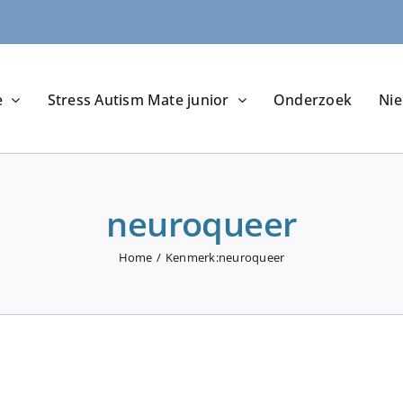
e
Stress Autism Mate junior
Onderzoek
Ni
neuroqueer
Home
Kenmerk:
neuroqueer