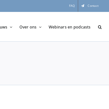
FAQ
Contact
euws
Over ons
Webinars en podcasts