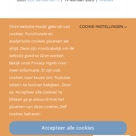
Voor iedere jongere is het belangrijk om
Onze website maakt gebruik van
COOKIE-INSTELLINGEN
zichzelf te leren
[...]
cookies. Functionele en
analytische cookies plaatsen we
Lees meer
altijd. Deze zijn noodzakelijk om de
website goed te laten werken.
Bekijk onze Privacy regels voor
meer informatie. Er zijn ook
cookies naar keuze om: Youtube-
video’s te kunnen bekijken.. Door
op ‘Accepteer alle cookies’ te
klikken ga je akkoord met het
plaatsen van deze cookies. Zelf
cookies beheren:
Copyright ©2024 SAM. All rights reserved | Powered by
Accepteer alle cookies
Ontwerpgroep Lale