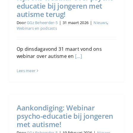
educatie bij jongeren met
autisme terug!
Door
GGz Beheerder-5
|
31 maart 2026
|
Nieuws
,
Webinars en podcasts
Op dinsdagavond 31 maart vond ons
webinar over autisme en
[...]
Lees meer
Aankondiging: Webinar
psycho-educatie bij jongeren
met autisme!
Door
GGz Beheerder-5
|
19 februari 2026
|
Nieuws