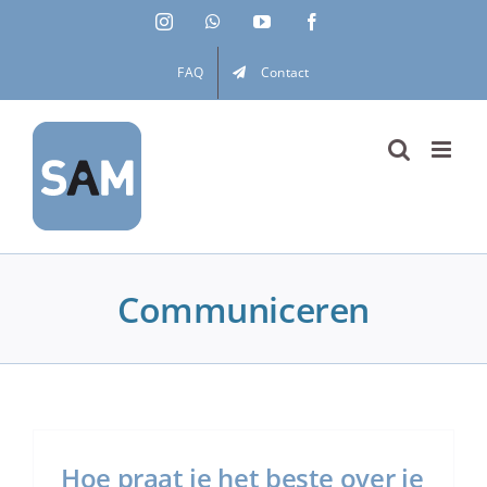
Ga
Instagram
WhatsApp
YouTube
Facebook
naar
inhoud
FAQ
Contact
Communiceren
Hoe praat je het beste over je