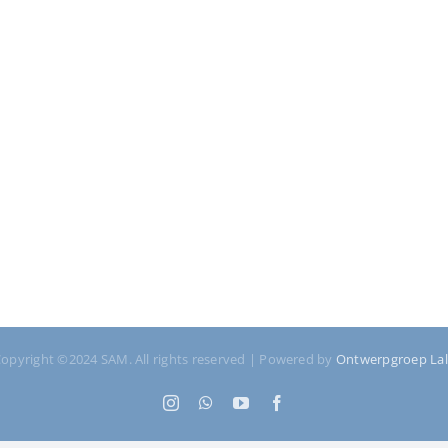
opyright ©2024 SAM. All rights reserved | Powered by
Ontwerpgroep La
Instagram
WhatsApp
YouTube
Facebook