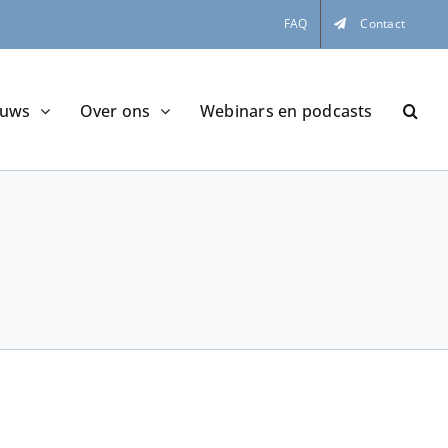
FAQ
Contact
euws
Over ons
Webinars en podcasts