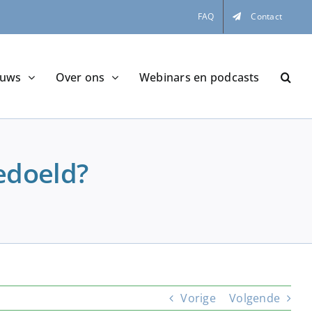
FAQ
Contact
euws
Over ons
Webinars en podcasts
edoeld?
Vorige
Volgende