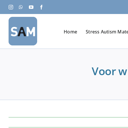
Ga
Instagram
WhatsApp
YouTube
Facebook
naar
inhoud
Home
Stress Autism Mat
Voor w