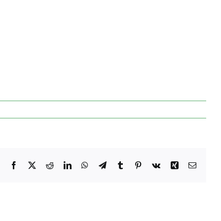
Facebook
X
Reddit
LinkedIn
WhatsApp
Telegram
Tumblr
Pinterest
Vk
Xing
E-
mail