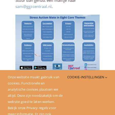
Stuur dan gerust een mailtje naar
sam@ggzcentraal.nl
.
Onze website maakt gebruik van
COOKIE-INSTELLINGEN
cookies. Functionele en
Deel dit verhaal
analytische cookies plaatsen we
altijd. Deze zijn noodzakelijk om de
website goed te laten werken.
Bekijk onze Privacy regels voor
meer informatie. Er zijn ook