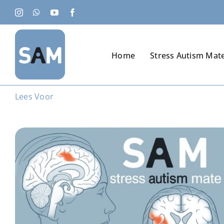
Ga
Instagram
WhatsApp
YouTube
Facebook
naar
inhoud
Home
Stress Autism Mat
Lees Voor