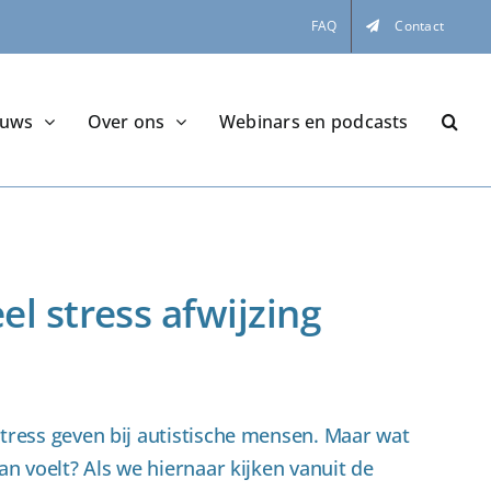
FAQ
Contact
euws
Over ons
Webinars en podcasts
l stress afwijzing
stress geven bij autistische mensen. Maar wat
van voelt? Als we hiernaar kijken vanuit de