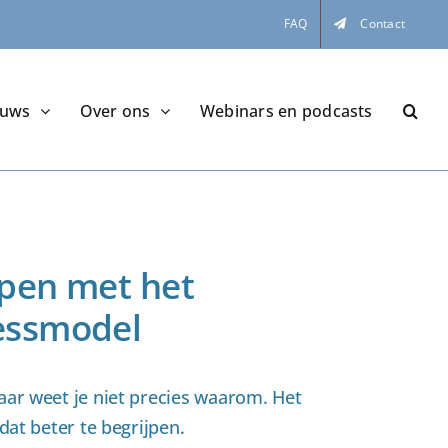
FAQ
Contact
euws
Over ons
Webinars en podcasts
jpen met het
ressmodel
ar weet je niet precies waarom. Het
dat beter te begrijpen.