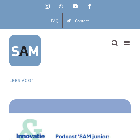
Ga
Instagram
WhatsApp
YouTube
Facebook
naar
inhoud
FAQ
Contact
Lees Voor