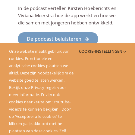
In de podcast vertellen Kirsten Hoeberichts en
Viviana Meerstra hoe de app werkt en hoe we
die samen met jongeren hebben ontwikkeld.
De podcast beluisteren
Onze website maakt gebruik van
COOKIE-INSTELLINGEN
cookies. Functionele en
Deel dit verhaal
analytische cookies plaatsen we
altijd. Deze zijn noodzakelijk om de
website goed te laten werken.
Bekijk onze Privacy regels voor
meer informatie. Er zijn ook
cookies naar keuze om: Youtube-
video’s te kunnen bekijken.. Door
op ‘Accepteer alle cookies’ te
klikken ga je akkoord met het
plaatsen van deze cookies. Zelf