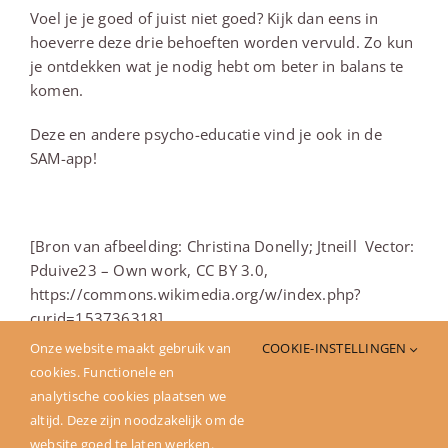
Voel je je goed of juist niet goed? Kijk dan eens in
hoeverre deze drie behoeften worden vervuld. Zo kun
je ontdekken wat je nodig hebt om beter in balans te
komen.
Deze en andere psycho-educatie vind je ook in de
SAM-app!
[Bron van afbeelding: Christina Donelly; Jtneill Vector:
Pduive23 – Own work, CC BY 3.0,
https://commons.wikimedia.org/w/index.php?
curid=153736318]
Onze website maakt gebruik van
COOKIE-INSTELLINGEN
cookies. Functionele en
Deel dit verhaal
analytische cookies plaatsen we
altijd. Deze zijn noodzakelijk om de
website goed te laten werken.